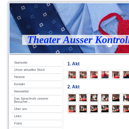
Theater Ausser Kontrol
Startseite
1. Akt
Unser aktuelles Stück
Historie
Kontakt
2. Akt
Newsletter
Das Sprachrohr unserer
Besucher...
Über uns
Links
Fotos