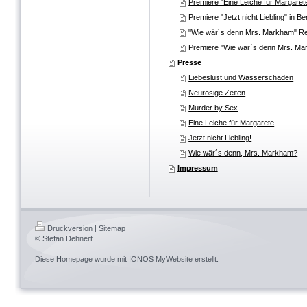
Premiere "Eine Leiche für Margarete
Premiere "Jetzt nicht Liebling" in B
"Wie wär´s denn Mrs. Markham" R
Premiere "Wie wär´s denn Mrs. Mar
Presse
Liebeslust und Wasserschaden
Neurosige Zeiten
Murder by Sex
Eine Leiche für Margarete
Jetzt nicht Liebling!
Wie wär´s denn, Mrs. Markham?
Impressum
Druckversion
|
Sitemap
© Stefan Dehnert
Diese Homepage wurde mit
IONOS MyWebsite
erstellt.