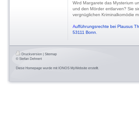
Wird Margarete das Mysterium u
und den Mörder entlarven? Sie sin
vergnüglichen Kriminalkomödie mit
A
ufführungsrechte bei Plausus Th
53111 Bonn.
Druckversion
|
Sitemap
© Stefan Dehnert
Diese Homepage wurde mit
IONOS MyWebsite
erstellt.