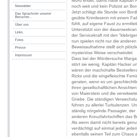
Mord endet, damit hätte Kapitän 
noch weit und kein Polizist an Bo
Newsletter
Jetzt schlägt die Stunde von Bord
Das Sprachrohr unserer
Besucher...
geübte Krimileserin mit einem F
fühlt, auf eigene Faust zu ermitte
Über uns
Unterstützt von der dauerseekrank
Links
der Servicekraft mit den "klebrige
Fotos
nun spielen nicht nur die anderen
Beweisaufnahme stellt sich plötzli
Presse
mysteriöse Weise verschwindet.
Impressum
Dass bei der Mördersuche Marga
stört sie wenig, Kapitän Hacker 
wären der machohafte Bestseller
Ricks und die eingefleischte Fem
geraten, wenn es um geschlechtli
ihren gesellschaftlichen Ansichte
von Maierstein und die verwitwet
Griebe. Die ständigen Verwechsl
führen zu allerlei Turbulenzen. U
ständig nörgelnde Passagier, der
anderen Kreuzfahrtschiffen das B
Als wenn damit nicht bereits ge
verdächtigt auf einmal jeder jede
ebenfalls seinen Teil zum Chaos a