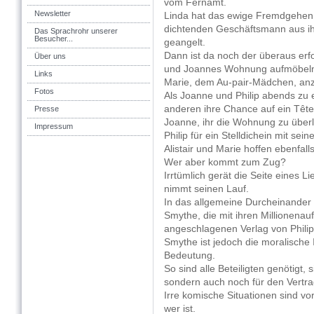
vom Fernamt.
Newsletter
Linda hat das ewige Fremdgehen 
dichtenden Geschäftsmann aus ihr
Das Sprachrohr unserer
Besucher...
geangelt.
Dann ist da noch der überaus erfol
Über uns
und Joannes Wohnung aufmöbeln so
Links
Marie, dem Au-pair-Mädchen, an
Fotos
Als Joanne und Philip abends zu e
anderen ihre Chance auf ein Tête
Presse
Joanne, ihr die Wohnung zu über
Impressum
Philip für ein Stelldichein mit seine
Alistair und Marie hoffen ebenfa
Wer aber kommt zum Zug?
Irrtümlich gerät die Seite eines 
nimmt seinen Lauf.
In das allgemeine Durcheinander p
Smythe, die mit ihren Millionenau
angeschlagenen Verlag von Phili
Smythe ist jedoch die moralische 
Bedeutung.
So sind alle Beteiligten genötigt,
sondern auch noch für den Vertra
Irre komische Situationen sind v
wer ist.