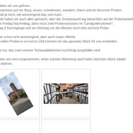
ben wir uns gefreut...
usammen auf ner Burg: essen, schwimmen, wandern, feiern und ein bisschen Proben.
aubt ja nicht, wie anstrengend das sein kann.
e haben wir auch alles gemacht, aber der Schwerpunkt lag tatsächlich auf der Probenarbeit
e Freitag Nachmittag, dann noch zwei Probensessions im "Landgrafenzimmer".
g 3 Durchgänge und am Sonntag vor der Abreise noch eine sechste Probe.
r schon echt anstrengend, aber auch super effektiv.
 vielen Proben in so kurzer Zeit konnten wir das gesamte Stück für uns erarbeiten.
 nur, das zwei unserer Schauspielerinnen kurzfristig ausgefallen sind.
ben uns fest vorgenommen, einen solchen Workshop auch beim nächsten Stück wieder
uführen.