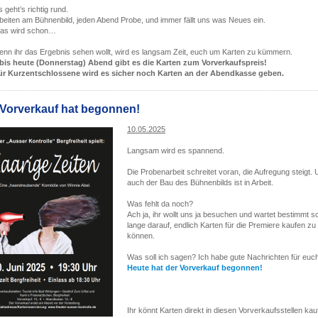
s geht’s richtig rund.
beiten am Bühnenbild, jeden Abend Probe, und immer fällt uns was Neues ein.
das wird schon…
nn ihr das Ergebnis sehen wollt, wird es langsam Zeit, euch um Karten zu kümmern.
bis heute (Donnerstag) Abend gibt es die Karten zum Vorverkaufspreis!
ür Kurzentschlossene wird es sicher noch Karten an der Abendkasse geben.
 Vorverkauf hat begonnen!
10.05.2025
Langsam wird es spannend.
Die Probenarbeit schreitet voran, die Aufregung steigt.
auch der Bau des Bühnenbilds ist in Arbeit.
Was fehlt da noch?
Ach ja, ihr wollt uns ja besuchen und wartet bestimmt 
lange darauf, endlich Karten für die Premiere kaufen zu
können.
Was soll ich sagen? Ich habe gute Nachrichten für euc
Heute hat der Vorverkauf begonnen!
Ihr könnt Karten direkt in diesen Vorverkaufsstellen kau