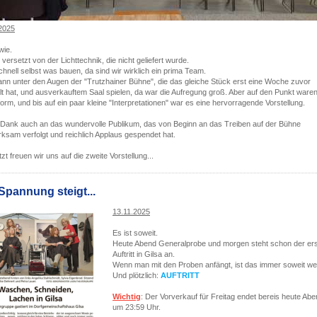
2025
wie.
 versetzt von der Lichttechnik, die nicht geliefert wurde.
chnell selbst was bauen, da sind wir wirklich ein prima Team.
nn unter den Augen der "Trutzhainer Bühne", die das gleiche Stück erst eine Woche zuvor
lt hat, und ausverkauftem Saal spielen, da war die Aufregung groß. Aber auf den Punkt waren
form, und bis auf ein paar kleine "Interpretationen" war es eine hervorragende Vorstellung.
 Dank auch an das wundervolle Publikum, das von Beginn an das Treiben auf der Bühne
ksam verfolgt und reichlich Applaus gespendet hat.
tzt freuen wir uns auf die zweite Vorstellung...
Spannung steigt...
13.11.2025
Es ist soweit.
Heute Abend Generalprobe und morgen steht schon der er
Auftritt in Gilsa an.
Wenn man mit den Proben anfängt, ist das immer soweit we
Und plötzlich:
AUFTRITT
Wichtig
: Der Vorverkauf für Freitag endet bereis heute Ab
um 23:59 Uhr.