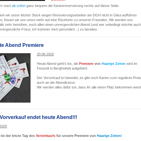
hr nutzt
ab sofort
ganz bequem die Kartenreservierung rechts auf dieser Seite.
m wir unser letztes Stück wegen Renovierungsarbeiten am DGH nicht in Gilsa aufführen
n, freuen wir uns umso mehr auf eine Rückkehr zu unseren Freunden. Wir werden uns
alls sehr bemühen, euch allen einen unvergesslichen Abend (und wer unbedingt möchte auch
nvergessliche Frisur, ich kümmer mich persönlich...) zu bereiten.
te Abend Premiere
20.06.2025
Heute Abend geht's los, die
Premiere
von
Haarige Zeiten
wird im
Festzelt in Bergfreiheit aufgeführt.
Der Vorverkauf ist beendet, es gibt noch Karten zum regulären Preis
auch an der Abendkasse.
Wir werden alles dafür tun, dass ihr alle einen Platz bekommen werd
Vorverkauf endet heute Abend!!!
.2025
ist der letzte Tag des
Vorverkaufs
für unsere Premiere von
Haarige Zeiten!