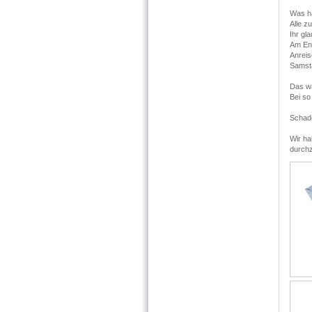
Was ha
Alle z
Ihr gl
Am End
Anreis
Samsta
Das wa
Bei so
Schade
Wir ha
durchz