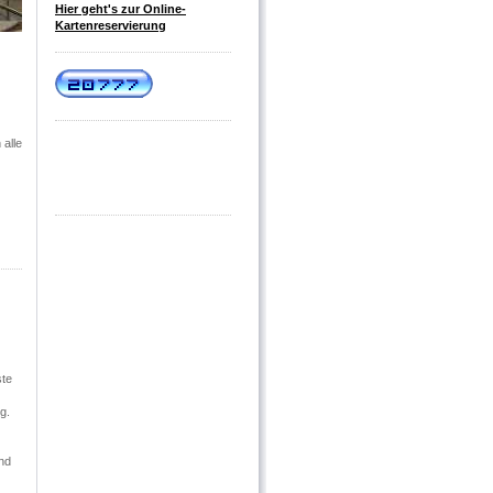
Hier geht's zur Online-
Kartenreservierung
 alle
ste
g.
end