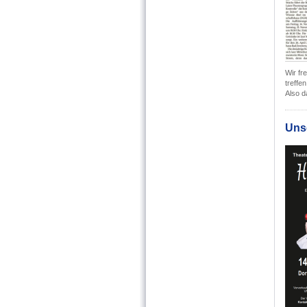
Wir fr
treffe
Also d
Unse