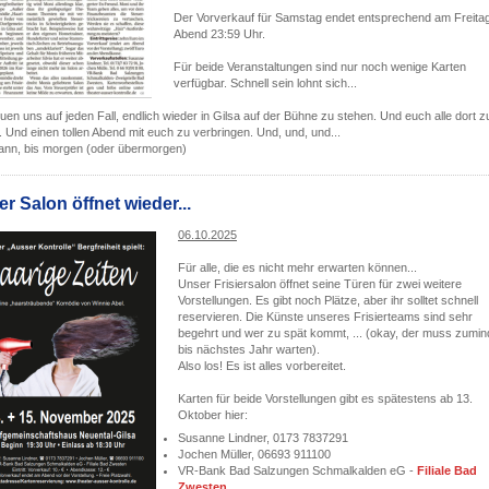
Der Vorverkauf für Samstag endet entsprechend am Freita
Abend 23:59 Uhr.
Für beide Veranstaltungen sind nur noch wenige Karten
verfügbar. Schnell sein lohnt sich...
euen uns auf jeden Fall, endlich wieder in Gilsa auf der Bühne zu stehen. Und euch alle dort z
n. Und einen tollen Abend mit euch zu verbringen. Und, und, und...
ann, bis morgen (oder übermorgen)
r Salon öffnet wieder...
06.10.2025
Für alle, die es nicht mehr erwarten können...
Unser Frisiersalon öffnet seine Türen für zwei weitere
Vorstellungen. Es gibt noch Plätze, aber ihr solltet schnell
reservieren. Die Künste unseres Frisierteams sind sehr
begehrt und wer zu spät kommt, ... (okay, der muss zumin
bis nächstes Jahr warten).
Also los! Es ist alles vorbereitet.
Karten für beide Vorstellungen gibt es spätestens ab 13.
Oktober hier:
Susanne Lindner, 0173 7837291
Jochen Müller, 06693 911100
VR-Bank Bad Salzungen Schmalkalden eG -
Filiale Bad
Zwesten