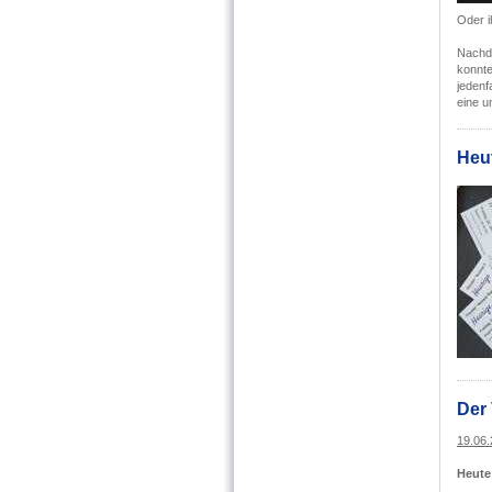
Oder i
Nachde
konnte
jedenf
eine u
Heu
Der 
19.06
Heute 