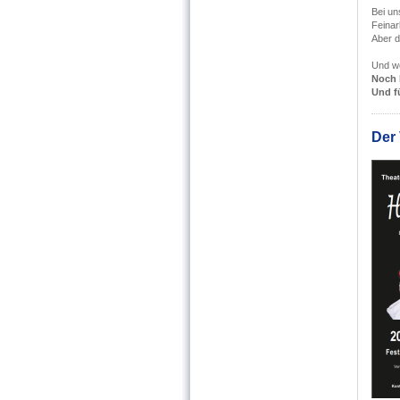
Bei un
Feinar
Aber 
Und we
Noch 
Und f
Der