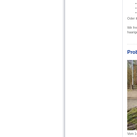
Oder i
Wir fr
haarig
Pro
Vom 14