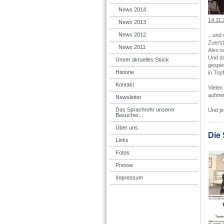
News 2014
14.11.
News 2013
News 2012
...und 
Zuerst
News 2011
Also s
Und da
Unser aktuelles Stück
gespie
Historie
in Top
Kontakt
Vielen
aufmer
Newsletter
Das Sprachrohr unserer
Und je
Besucher...
Über uns
Die 
Links
Fotos
Presse
Impressum